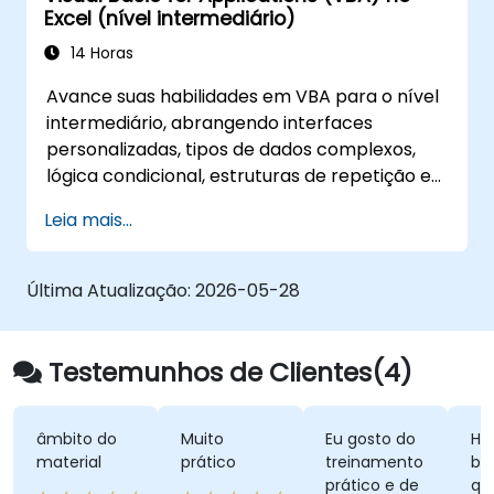
Excel (nível intermediário)
14 Horas
Avance suas habilidades em VBA para o nível
intermediário, abrangendo interfaces
personalizadas, tipos de dados complexos,
lógica condicional, estruturas de repetição e
técnicas profissionais de depuração. Este
Leia mais...
treinamento prático de VBA no Excel ensina
tratamento robusto de erros, otimização de
desempenho, formulários do VBA
Última Atualização:
2026-05-28
(UserForms) e automação de fluxos de
trabalho por meio de exercícios do mundo
real — preenchendo a lacuna entre macros
Testemunhos de Clientes(4)
básicas e soluções avançadas de automação
para analistas de dados, profissionais de
relatórios e usuários de negócios que buscam
âmbito do
Muito
Eu gosto do
Ha
material
prático
treinamento
bo
recursos de planilhas empresariais.
prático e de
qu