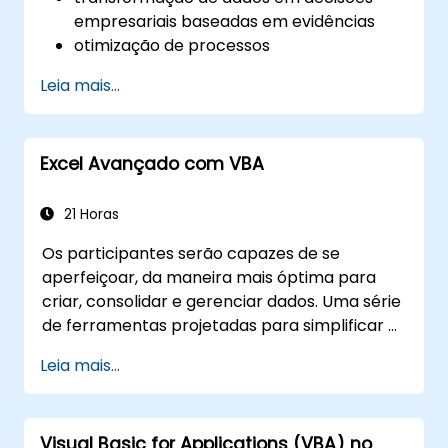
empresariais baseadas em evidências
otimização de processos
Leia mais...
Excel Avançado com VBA
21 Horas
Os participantes serão capazes de se
aperfeiçoar, da maneira mais óptima para
criar, consolidar e gerenciar dados. Uma série
de ferramentas projetadas para simplificar o
trabalho muitas vezes reduz
Leia mais...
significativamente o tempo para as
atividades realizadas até agora e pode ajudá-
lo a projetar uma aplicação que possa
Visual Basic for Applications (VBA) no
executar novas tarefas.