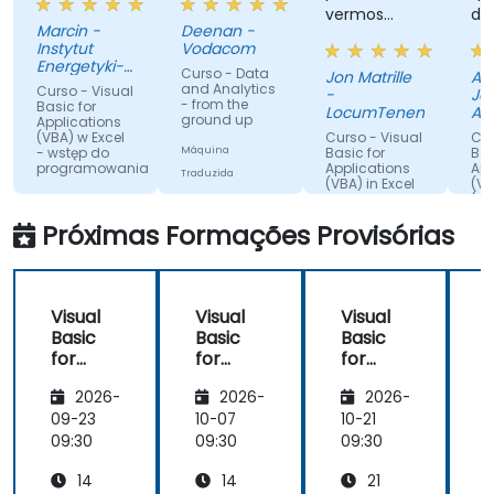
vermos
de
Marcin -
Deenan -
resolvendo
in
Instytut
Vodacom
problemas
pa
Energetyki-
Curso - Data
Jon Matrille
Al
Panstwowy
na hora.
te
and Analytics
Curso - Visual
-
Jar
Instytut
- from the
tr
Basic for
LocumTenens.com
Am
Badawczy
ground up
Applications
Al
De
(VBA) w Excel
Curso - Visual
Cur
Ce
o i
- wstęp do
Máquina
Basic for
Bas
Pol
programowania
Applications
App
es
Traduzida
o.o
(VBA) in Excel
(VB
mu
- Advanced
(in
Máquina
lev
en
Traduzida
Próximas Formações Provisórias
Máquina
co
Máq
Traduzida
gr
Tra
es
Visual
Visual
Visual
qu
Basic
Basic
Basic
A
pe
for
for
for
es
Applica
Applica
Applica
i
te
2026-
2026-
2026-
tions
tions
tions
pr
(VBA)
(VBA)
(VBA)
09-23
10-07
10-21
1
ou
no
em
no
09:30
09:30
09:30
0
pe
Excel
Excel -
Excel -
Fo
14
14
21
(nível
Avança
Introdu