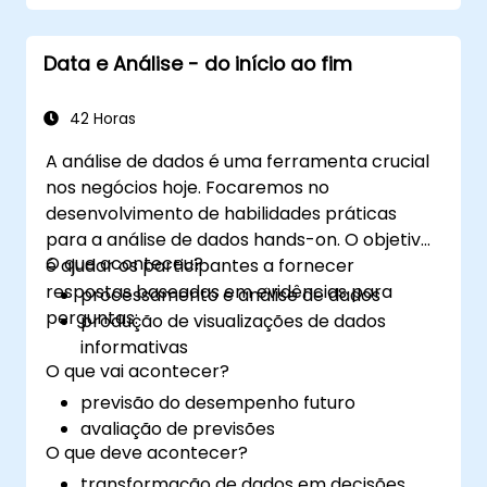
atualização de células etc.) por meio do
manipulador.
Data e Análise - do início ao fim
Criar um formulário.
42 Horas
A análise de dados é uma ferramenta crucial
nos negócios hoje. Focaremos no
desenvolvimento de habilidades práticas
para a análise de dados hands-on. O objetivo
O que aconteceu?
é ajudar os participantes a fornecer
respostas baseadas em evidências para
processamento e análise de dados
perguntas:
produção de visualizações de dados
informativas
O que vai acontecer?
previsão do desempenho futuro
avaliação de previsões
O que deve acontecer?
transformação de dados em decisões