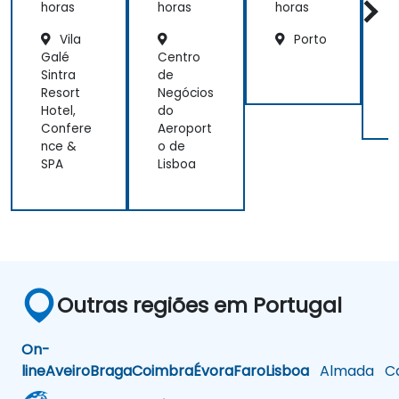
gen
interme
do
ção à
horas
horas
horas
h
of
diário)
progra
Vila
Porto
mação
aj
Galé
Centro
M
ca
Sintra
de
L
fu
Resort
Negócios
ide
Hotel,
do
Confere
Aeroport
nce &
o de
SPA
Lisboa
Outras regiões em Portugal
On-
line
Aveiro
Braga
Coimbra
Évora
Faro
Lisboa
Almada
Ca