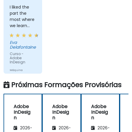
I liked the
part the
most where
we learn
how to
create
Eva
objects.
Delafontaine
Curso -
Adobe
InDesign
Máquina
Traduzida
Próximas Formações Provisórias
Adobe
Adobe
Adobe
InDesig
InDesig
InDesig
n
n
n
2026-
2026-
2026-