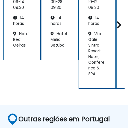
09-14
09-28
10-12
1
09:30
09:30
09:30
0
14
14
14
horas
horas
horas
h
Hotel
Hotel
Vila
Real
Melia
Galé
C
Oeiras
Setubal
Sintra
Resort
N
Hotel,
Confere
A
nce &
o
SPA
L
Outras regiões em Portugal