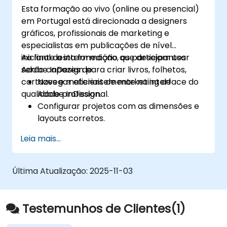
Esta formação ao vivo (online ou presencial)
em Portugal está direcionada a designers
gráficos, profissionais de marketing e
especialistas em publicações de nível
iniciante a intermediário que desejam usar
Ao final desta formação, os participantes
Adobe InDesign para criar livros, folhetos,
serão capazes de:
cartazes e materiais de marketing de
Navegar eficientemente na interface do
qualidade profissional.
Adobe InDesign.
Configurar projetos com as dimensões e
layouts corretos.
Trabalhar com texto, imagens e gráficos
Leia mais...
para criar designs convincentes.
Utilizar estilos, modelos e paletas de
cores para consistência e eficiência.
Última Atualização:
2025-11-03
Preparar arquivos para impressão
profissional ou publicação digital.
Testemunhos de Clientes(1)