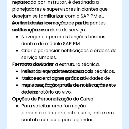
reparo.
ministrada por instrutor, é destinada a
planejadores e supervisores iniciantes que
desejam se familiarizar com o SAP PM e
compreender como criar e rastrear
Ao final desta formação, os participantes
notificações e ordens de serviço.
serão capazes de:
Navegar e operar as funções básicas
dentro do módulo SAP PM.
Criar e gerenciar notificações e ordens de
serviço simples.
Formato do Curso
Compreender a estrutura técnica,
incluindo equipamentos e locais técnicos.
Palestra interativa e discussão.
Rastrear o progresso das atividades de
Muitos exercícios e prática.
manutenção por meio de notificações e
Implementação pratica em um ambiente
ordens.
de laboratório ao vivo.
Opções de Personalização do Curso
Para solicitar uma formação
personalizada para este curso, entre em
contato conosco para agendar.