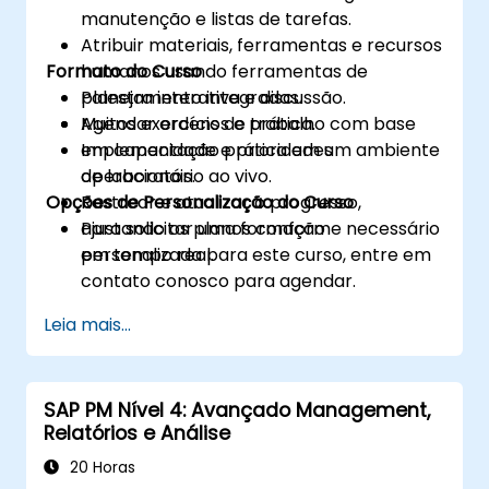
manutenção e listas de tarefas.
Atribuir materiais, ferramentas e recursos
Formato do Curso
humanos usando ferramentas de
planejamento integradas.
Palestra interativa e discussão.
Agendar ordens de trabalho com base
Muitos exercícios e prática.
em capacidade e prioridades
Implementação prática em um ambiente
operacionais.
de laboratório ao vivo.
Opções de Personalização do Curso
Rastrear e atualizar o progresso,
ajustando os planos conforme necessário
Para solicitar uma formação
em tempo real.
personalizada para este curso, entre em
contato conosco para agendar.
Leia mais...
SAP PM Nível 4: Avançado Management,
Relatórios e Análise
20 Horas