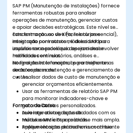
SAP PM (Manutenção de Instalações) fornece
ferramentas robustas para analisar
operações de manutenção, gerenciar custos
e apoiar decisões estratégicas. Este nível se
concentra no uso de KPIs, relatórios e
Esta formação ao vivo (online ou presencial),
integração com outros módulos SAP para
ministrada por instrutor, é direcionada a
impulsionar a excelência operacional e
usuários avançados que desejam desenvolver
melhorias contínuas.
habilidades em relatórios, análises e
integração interfuncional para melhorar as
No final desta formação, os participantes
decisões de manutenção e gerenciamento de
serão capazes de:
custos.
Analisar dados de custo de manutenção e
gerenciar orçamentos eficientemente.
Usar as ferramentas de relatório SAP PM
para monitorar indicadores-chave e
Formato do Curso
gerar relatórios personalizados.
Leverage a integração de dados com os
Aula interativa e discussão.
módulos MM e FI para análise mais ampla.
Muitos exercícios e práticas.
Aplique técnicas de melhoria contínua
Implementação prática em um ambiente