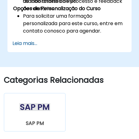
usando análises de processo e feedback
de laboratório ao vivo.
Opções de Personalização do Curso
de relatórios.
Para solicitar uma formação
personalizada para este curso, entre em
contato conosco para agendar.
Leia mais...
Categorias Relacionadas
SAP PM