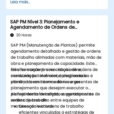
Leia mais...
SAP PM Nível 3: Planejamento e
Agendamento de Ordens de
Manutenção
20 Horas
SAP PM (Manutenção de Plantas) permite
agendamento detalhado e gestão de ordens
de trabalho alinhadas com materiais, mão de
obra e planejamento de capacidade. Este
nível se concentra na criação de ordens de
Esta formação presencial ou online,
manutenção totalmente programadas e
conduzida por instrutor, é destinada a
otimizadas em termos de recursos.
planificadores intermediários e gerentes de
planejamento que desejam executar o
planejamento detalhado e agendamento de
Ao final desta formação, os participantes
ordens de trabalho entre equipes de
serão capazes de:
manutenção e ativos.
Desenvolver ordens de trabalho
eficientes vinculadas a estratégias de