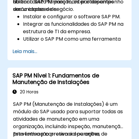
utilizar o SAP PM para manter o desempenho
No final desta formação, os participantes
das unidades de negócio.
serão capazes de:
Instalar e configurar o software SAP PM.
Integrar as funcionalidades do SAP PM na
estrutura de TI da empresa.
Utilizar o SAP PM como uma ferramenta
para executar responsabilidades de
Leia mais...
manutenção.
Make uso dos relatórios do SAP PM para
atender às necessidades dos clientes.
SAP PM Nível 1: Fundamentos de
Reconhecer a importância das
Manutenção de Instalações
implementações do SAP PM no fluxo de
trabalho da planta e na segurança dos
20 Horas
trabalhadores.
SAP PM (Manutenção de Instalações) é um
módulo do SAP usado para suportar todas as
atividades de manutenção em uma
organização, incluindo inspeção, manutenção
preventiva e corretiva e operações de
Esta formação presencial ou online,