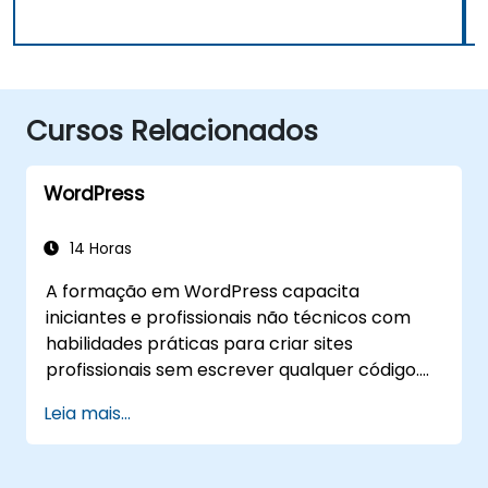
Cursos Relacionados
WordPress
14 Horas
A formação em WordPress capacita
iniciantes e profissionais não técnicos com
habilidades práticas para criar sites
profissionais sem escrever qualquer código.
Aborda os princípios básicos da instalação do
Leia mais...
WordPress, gestão de conteúdo com posts,
páginas e mídia, e opções de configuração.
Examina métodos comprovados para