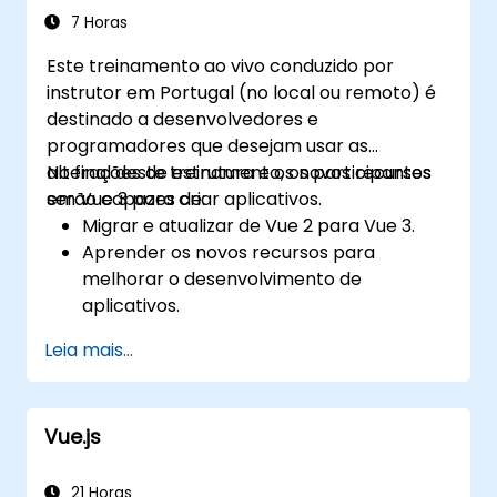
7 Horas
Este treinamento ao vivo conduzido por
instrutor em Portugal (no local ou remoto) é
destinado a desenvolvedores e
programadores que desejam usar as
alterações de estrutura e os novos recursos
No final deste treinamento, os participantes
em Vue 3 para criar aplicativos.
serão capazes de:
Migrar e atualizar de Vue 2 para Vue 3.
Aprender os novos recursos para
melhorar o desenvolvimento de
aplicativos.
Testar e usar Vue 3 para criar aplicativos
Leia mais...
confiáveis e de fácil manutenção.
Vue.js
21 Horas