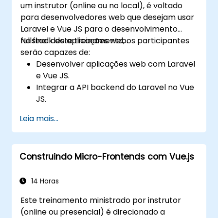
um instrutor (online ou no local), é voltado
para desenvolvedores web que desejam usar
Laravel e Vue JS para o desenvolvimento
fullstack de aplicações web.
No final deste treinamento, os participantes
serão capazes de:
Desenvolver aplicações web com Laravel
e Vue JS.
Integrar a API backend do Laravel no Vue
JS.
Distribuir uma aplicação Laravel.
Leia mais...
Construindo Micro-Frontends com Vue.js
14 Horas
Este treinamento ministrado por instrutor
(online ou presencial) é direcionado a