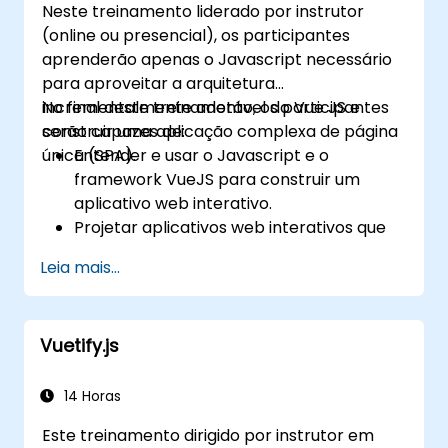
Neste treinamento liderado por instrutor
as capacidades do framework.
(online ou presencial), os participantes
aprenderão apenas o Javascript necessário
para aproveitar a arquitetura
incrementalmente adotável do Vue JS e
No final deste treinamento, os participantes
construir uma aplicação complexa de página
serão capazes de:
única (SPA).
Entender e usar o Javascript e o
framework VueJS para construir um
aplicativo web interativo.
Projetar aplicativos web interativos que
reagem eficientemente aos eventos do
Leia mais...
usuário.
Escrever código modular e reutilizável.
Incrementar gradualmente uma visão
Vuetify.js
até transformá-la em um aplicativo de
página única completo.
14 Horas
Este treinamento dirigido por instrutor em