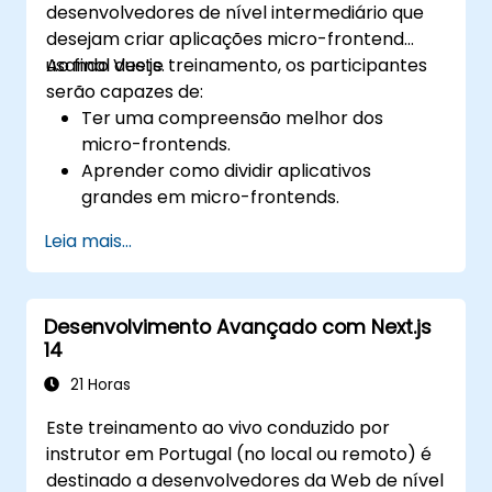
desenvolvedores de nível intermediário que
desejam criar aplicações micro-frontend
usando Vue.js.
Ao final deste treinamento, os participantes
serão capazes de:
Ter uma compreensão melhor dos
micro-frontends.
Aprender como dividir aplicativos
grandes em micro-frontends.
Implementar micro-frontends usando
Leia mais...
diferentes abordagens.
Construir aplicações micro-frontend com
Vue.js.
Desenvolvimento Avançado com Next.js
14
21 Horas
Este treinamento ao vivo conduzido por
instrutor em Portugal (no local ou remoto) é
destinado a desenvolvedores da Web de nível