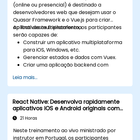
(online ou presencial) é destinado a
Gerir o estado utilizando React Context,
desenvolvedores web que desejam usar o
Redux e bibliotecas de estado atómico.
Quasar Framework e o Vue.js para criar
Otimizar o desempenho da aplicação
aplicativos multiplataforma.
Ao final deste treinamento, os participantes
para Web Core Vitals.
serão capazes de:
Teste, monitorize e implemente
Construir um aplicativo multiplataforma
aplicações Next.js de forma eficiente.
para iOS, Windows, etc.
Gerenciar estados e dados com Vuex.
Criar uma aplicação backend com
Firebase.
Leia mais...
React Native: Desenvolva rapidamente
aplicativos iOS e Android originais com
Javascript
21 Horas
Neste treinamento ao vivo ministrado por
instrutor em Portugal, os participantes