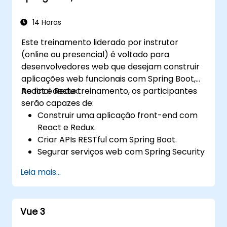
14 Horas
Este treinamento liderado por instrutor
(online ou presencial) é voltado para
desenvolvedores web que desejam construir
aplicações web funcionais com Spring Boot,
React e Redux.
Ao final deste treinamento, os participantes
serão capazes de:
Construir uma aplicação front-end com
React e Redux.
Criar APIs RESTful com Spring Boot.
Segurar serviços web com Spring Security
e tokens JWT.
Leia mais...
Vue 3