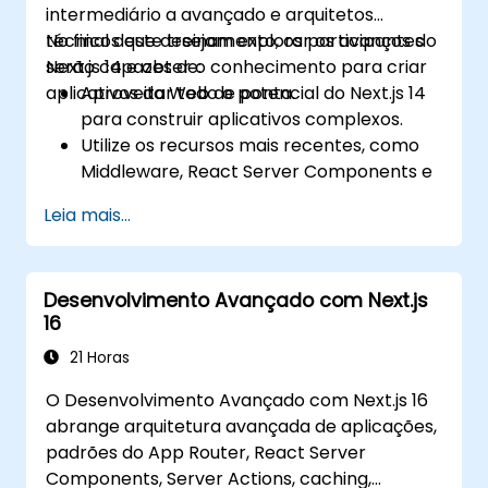
intermediário a avançado e arquitetos
técnicos que desejam explorar os avanços do
No final deste treinamento, os participantes
Next.js 14 e obter o conhecimento para criar
serão capazes de:
aplicativos da Web de ponta.
Aproveitar todo o potencial do Next.js 14
para construir aplicativos complexos.
Utilize os recursos mais recentes, como
Middleware, React Server Components e
Edge Functions.
Leia mais...
Implementar práticas recomendadas
para desempenho, escalabilidade e SEO.
Solucionar problemas comuns em
Desenvolvimento Avançado com Next.js
aplicativos Next.js de forma eficaz.
16
21 Horas
O Desenvolvimento Avançado com Next.js 16
abrange arquitetura avançada de aplicações,
padrões do App Router, React Server
Components, Server Actions, caching,