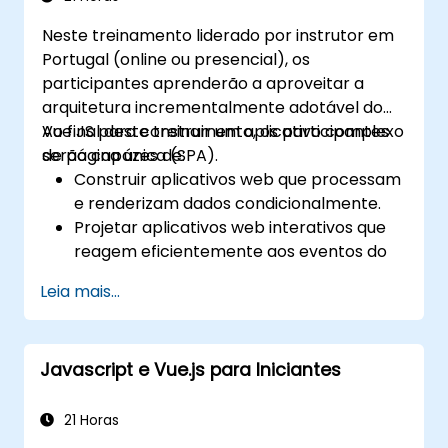
Neste treinamento liderado por instrutor em
Portugal (online ou presencial), os
participantes aprenderão a aproveitar a
arquitetura incrementalmente adotável do
Vue JS para construir um aplicativo complexo
Ao final deste treinamento, os participantes
de página única (SPA).
serão capazes de:
Construir aplicativos web que processam
e renderizam dados condicionalmente.
Projetar aplicativos web interativos que
reagem eficientemente aos eventos do
usuário.
Leia mais...
Escrever código modular e reutilizável.
Progressivamente desenvolver uma visão
em um aplicativo de página única
Javascript e Vue.js para Iniciantes
completo.
Integrar VueJS a uma página web
existente.
21 Horas
Usar o ecossistema do Vue para estender