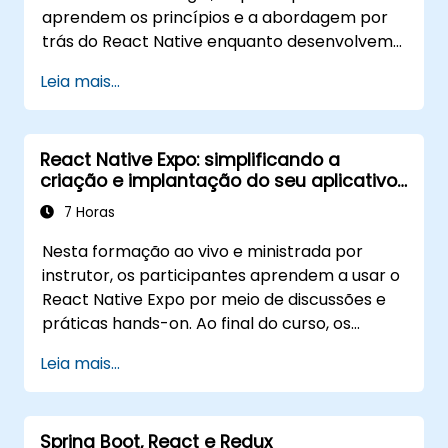
aprendem os princípios e a abordagem por
trás do React Native enquanto desenvolvem
seu próprio aplicativo móvel para Android e
Leia mais...
iOS
React Native Expo: simplificando a
criação e implantação do seu aplicativo
React Native
7 Horas
Nesta formação ao vivo e ministrada por
instrutor, os participantes aprendem a usar o
React Native Expo por meio de discussões e
práticas hands-on. Ao final do curso, os
participantes estarão capacitados a criar e
Leia mais...
implantar seus próprios aplicativos React
Native usando o React Native Expo.
Spring Boot, React e Redux