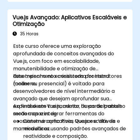
desnecessária.
Vue.js Avançado: Aplicativos Escaláveis e
Otimização
35 Horas
Este curso oferece uma exploração
aprofundada de conceitos avançados do
Vue.js, com foco em escalabilidade,
manutenibilidade e otimização de
desempenho no ecossistema frontend
Este treinamento ministrado por instrutores
moderno.
(online ou presencial) é voltado para
desenvolvedores de nível intermediário a
avançado que desejam aprofundar sua
expertise em Vue.js, adotar fluxos de trabalho
Ao final deste treinamento, os participantes
modernos e integrar ferramentas do
serão capazes de:
ecossistema como Pinia, Quasar e Vite de
Construir aplicativos Vue.js escaláveis e
maneira eficaz.
modulares usando padrões avançados de
reatividade e composição.