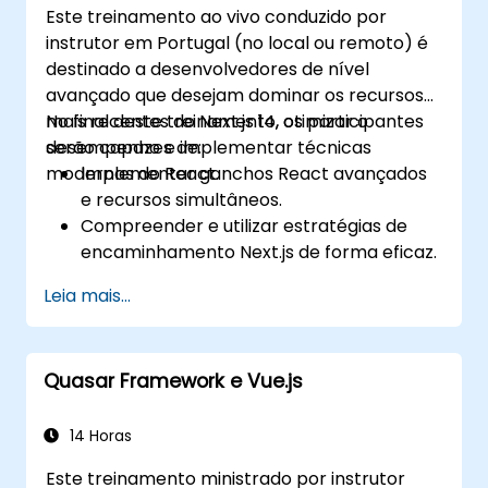
Este treinamento ao vivo conduzido por
instrutor em Portugal (no local ou remoto) é
destinado a desenvolvedores de nível
avançado que desejam dominar os recursos
mais recentes do Next.js 14, otimizar o
No final deste treinamento, os participantes
desempenho e implementar técnicas
serão capazes de:
modernas do React.
Implementar ganchos React avançados
e recursos simultâneos.
Compreender e utilizar estratégias de
encaminhamento Next.js de forma eficaz.
Aproveitar os componentes do servidor,
Leia mais...
as ações do servidor e as abordagens de
renderização híbrida.
Otimizar a busca de dados, o
Quasar Framework e Vue.js
armazenamento em cache e a
regeneração estática incremental.
Utilizar Next.js como uma solução de
14 Horas
backend com Edge Functions e Edge
Este treinamento ministrado por instrutor
Runtime.