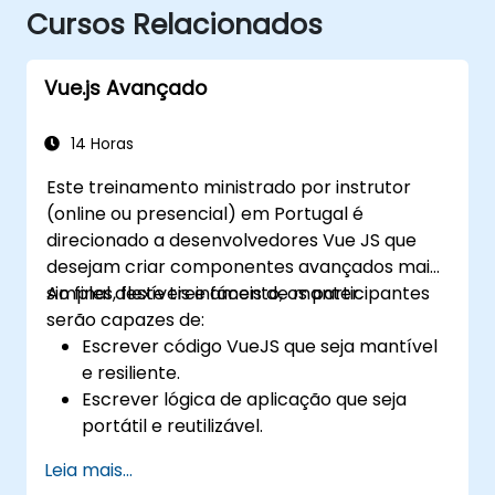
Cursos Relacionados
Vue.js Avançado
14 Horas
Este treinamento ministrado por instrutor
(online ou presencial) em Portugal é
direcionado a desenvolvedores Vue JS que
desejam criar componentes avançados mais
simples, flexíveis e fáceis de manter.
Ao final deste treinamento, os participantes
serão capazes de:
Escrever código VueJS que seja mantível
e resiliente.
Escrever lógica de aplicação que seja
portátil e reutilizável.
Criar componentes e widgets
Leia mais...
personalizados, evitando complexidade