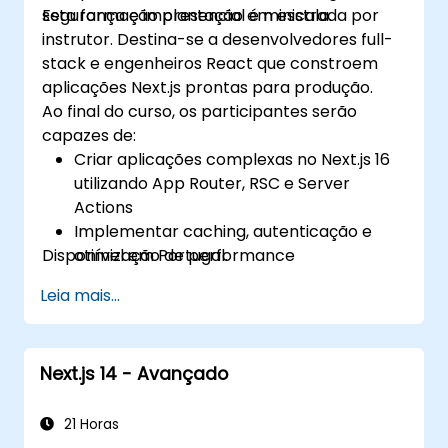
segurança e implantação em escala.
Esta formação presencial é ministrada por
instrutor. Destina-se a desenvolvedores full-
stack e engenheiros React que constroem
aplicações Next.js prontas para produção.
Ao final do curso, os participantes serão
capazes de:
Criar aplicações complexas no Next.js 16
utilizando App Router, RSC e Server
Actions
Implementar caching, autenticação e
Disponível em Portugal.
otimização de performance
Implantar e monitorar aplicações de
Leia mais...
produção em escala
Next.js 14 - Avançado
21 Horas