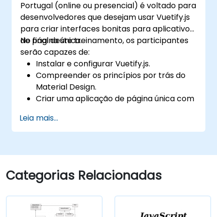
Portugal (online ou presencial) é voltado para
desenvolvedores que desejam usar Vuetify.js
para criar interfaces bonitas para aplicativos
de página única.
No final deste treinamento, os participantes
serão capazes de:
Instalar e configurar Vuetify.js.
Compreender os princípios por trás do
Material Design.
Criar uma aplicação de página única com
uma interface avançada usando Vue.js e
Leia mais...
Vuetify.js.
Categorias Relacionadas